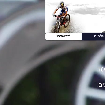
גלריה
דרושים
לה
ים